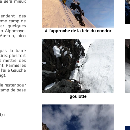
he sera mieux
pendant des
même camp de
er quelques
ño Alpamayo,
à l'approche de la tête du condor
Austria, pico
pas la barre
rez plus fort
s mettre des
t. Parmis les
 l’aile Gauche
ng).
 rester pour
 camp de base
goulotte
) :