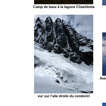
Camp de base à la lagune Chiarkhota
Ave
vur sur l'aile droite du condoriri