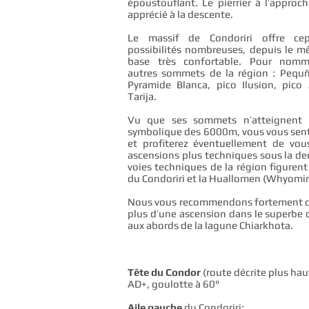
époustouflant. Le pierrier à l’approc
apprécié à la descente.
Le massif de Condoriri offre ce
possibilités nombreuses, depuis le 
base très confortable. Pour nomm
autres sommets de la région : Pequ
Pyramide Blanca, pico Ilusion, pico 
Tarija.
Vu que ses sommets n’atteignent 
symbolique des 6000m, vous vous senti
et profiterez éventuellement de vou
ascensions plus techniques sous la den
voies techniques de la région figurent
du Condoriri et la Huallomen (Whyomi
Nous vous recommendons fortement de
plus d’une ascension dans le superbe
aux abords de la lagune Chiarkhota.
Tête du Condor
(route décrite plus haut
AD+, goulotte à 60°
Aile gauche
du Condoriri: