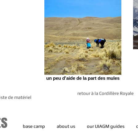
un peu d'aide de la part des mules
retour à la Cordillère Royale
liste de matériel
ts
base camp
about us
our UIAGM guides