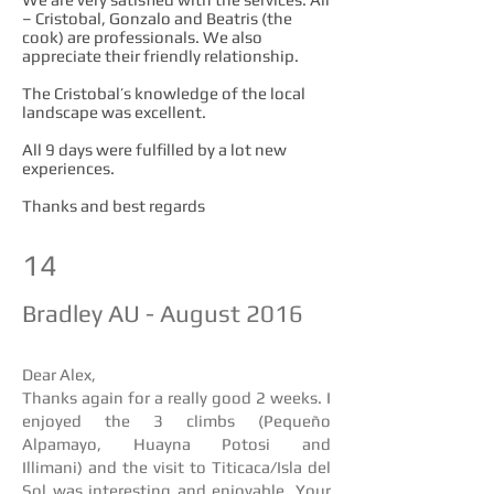
– Cristobal, Gonzalo and Beatris (the
cook) are professionals. We also
appreciate their friendly relationship.
The Cristobal’s knowledge of the local
landscape was excellent.
All 9 days were fulfilled by a lot new
experiences.
Thanks and best regards
14
Bradley AU - August 2016
Dear Alex,
Thanks again for a really good 2 weeks. I
enjoyed the 3 climbs (Pequeño
Alpamayo, Huayna Potosi and
Illimani) and the visit to Titicaca/Isla del
Sol was interesting and enjoyable. Your