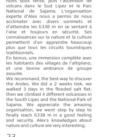
nuits sous tente, puis l'ascension de
volcans dans le Sud Lipez et le Parc
National de Sajama. L'organisation
experte d'Alex nous a permis de nous
acclimater avec divers sommets et
d'atteindre les 6338 m en se sentant à
l'aise et toujours en sécurité. Ses
connaissances sur la nature et la culture
permettent d'en apprendre beaucoup
plus que tous les circuits touristiques
traditionnels.
En bonus, une immersion complète avec
les habitants des villages de l'altiplano,
et une bonne ambiance de groupe
assurée.
We recommand, the best way to discover
the Andes. We did a 2 weeks trek, we
walked 3 days in the flooded salt flat,
then we climbed 4 different volcanoes in
the South Lipez and the National Park of
Sajama. We appreciate the amazing
organisation, we went step by step to
finally reach 6338 m in a good feeling
and security. Alex’s knowledges about
nature and culture are very interesting.
23