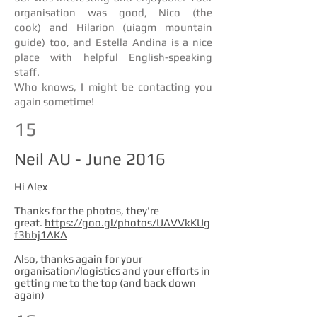
organisation was good, Nico (the
cook) and Hilarion (uiagm mountain
guide) too, and Estella Andina is a nice
place with helpful English-speaking
staff.
Who knows, I might be contacting you
again sometime!
15
Neil AU - June 2016
Hi Alex
Thanks for the photos, they're
great.
https://goo.gl/photos/UAVVkKUg
f3bbj1AKA
Also, thanks again for your
organisation/logistics and your efforts in
getting me to the top (and back down
again)