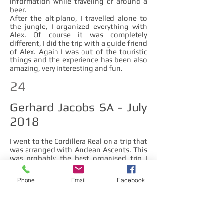
information while traveling or around a
beer.
After the altiplano, I travelled alone to
the jungle, I organized everything with
Alex. Of course it was completely
different, I did the trip with a guide friend
of Alex. Again I was out of the touristic
things and the experience has been also
amazing, very interesting and fun.
24
Gerhard Jacobs SA - July
2018
I went to the Cordillera Real on a trip that
was arranged with Andean Ascents. This
was probably the best organised trip I
have ever done, from the time of pickup
to the end was perfect. The guide
Phone
Email
Facebook
Juvenal was excellent and very
experienced, with not only experience in
Bolivia but also numerous other
mountains in Patagonia etc, making it a
delight to share stories with him. We had