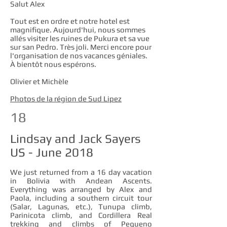
Salut Alex
Tout est en ordre et notre hotel est
magnifique. Aujourd'hui, nous sommes
allés visiter les ruines de Pukura et sa vue
sur san Pedro. Très joli. Merci encore pour
l'organisation de nos vacances géniales.
À bientôt nous espérons.
Olivier et Michèle
Photos de la région de Sud Lipez
18
Lindsay and Jack Sayers
US - June 2018
We just returned from a 16 day vacation
in Bolivia with Andean Ascents.
Everything was arranged by Alex and
Paola, including a southern circuit tour
(Salar, Lagunas, etc.), Tunupa climb,
Parinicota climb, and Cordillera Real
trekking and climbs of Pequeno