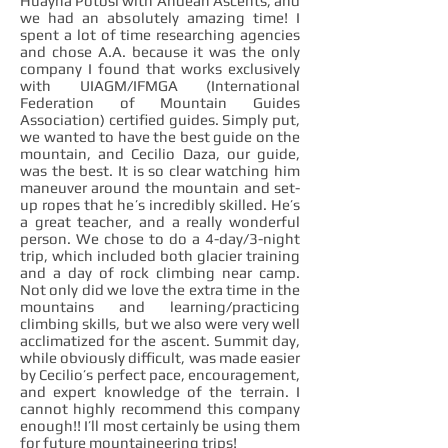
Huayna Potosí with Andean Ascents, and
we had an absolutely amazing time! I
spent a lot of time researching agencies
and chose A.A. because it was the only
company I found that works exclusively
with UIAGM/IFMGA (International
Federation of Mountain Guides
Association) certified guides. Simply put,
we wanted to have the best guide on the
mountain, and Cecilio Daza, our guide,
was the best. It is so clear watching him
maneuver around the mountain and set-
up ropes that he’s incredibly skilled. He’s
a great teacher, and a really wonderful
person. We chose to do a 4-day/3-night
trip, which included both glacier training
and a day of rock climbing near camp.
Not only did we love the extra time in the
mountains and learning/practicing
climbing skills, but we also were very well
acclimatized for the ascent. Summit day,
while obviously difficult, was made easier
by Cecilio’s perfect pace, encouragement,
and expert knowledge of the terrain. I
cannot highly recommend this company
enough!! I’ll most certainly be using them
for future mountaineering trips!